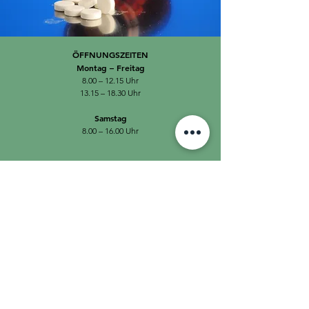
ÖFFNUNGSZEITEN
Montag – Freitag
8.00 – 12.15 Uhr
13.15 – 18.30 Uhr
Samstag
8.00 – 16.00 Uhr
APOTHEKENNOTFALLDIENST SONN- UND FEIERTAGE
VON 8.00 – 18.00 UHR
Thurgau West
079 698 31 31
Thurgau Ost
079 698 31 32
WEBSEITE
info@stadtapotheke-frauenfeld.ch
claudia-held@stadtapotheke-frauenfeld.ch
Für Rezepte:
stadtapotheke-frauenfeld@ifak-hin.ch