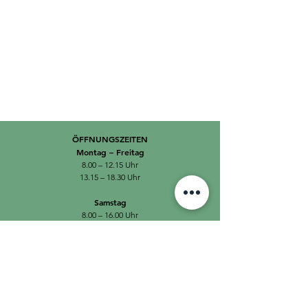
ÖFFNUNGSZEITEN
Montag – Freitag
8.00 – 12.15 Uhr
13.15 – 18.30 Uhr
Samstag
8.00 – 16.00 Uhr
APOTHEKENNOTFALLDIENST SONN- UND FEIERTAGE
VON 8.00 – 18.00 UHR
Thurgau West
079 698 31 31
Thurgau Ost
079 698 31 32