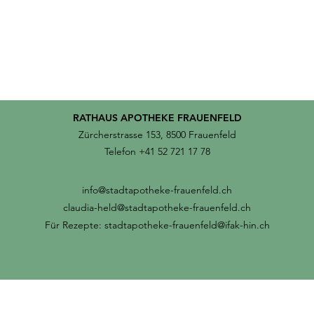
RATHAUS APOTHEKE FRAUENFELD
Zürcherstrasse 153, 8500 Frauenfeld
Telefon +41 52 721 17 78
info@stadtapotheke-frauenfeld.ch
claudia-held@stadtapotheke-frauenfeld.ch
Für Rezepte:
stadtapotheke-frauenfeld@ifak-hin.ch