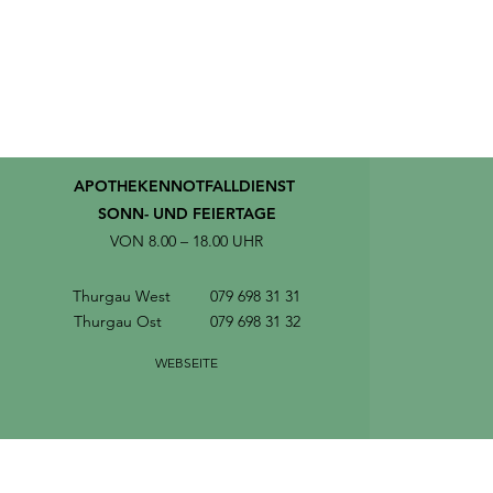
APOTHEKENNOTFALLDIENST
SONN- UND FEIERTAGE
VON 8.00 – 18.00 UHR
Thurgau West 079 698 31 31
Thurgau Ost 079 698 31 32
WEBSEITE